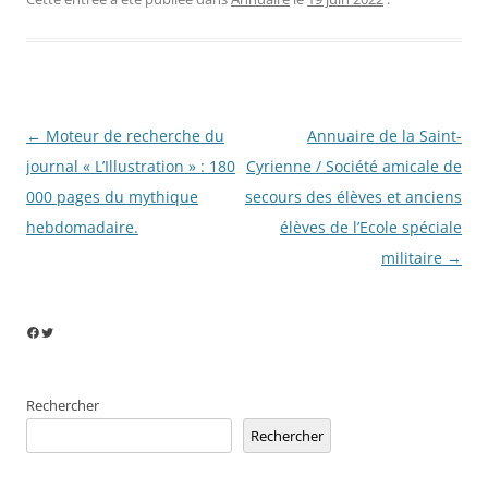
Navigation
←
Moteur de recherche du
Annuaire de la Saint-
des
journal « L’Illustration » : 180
Cyrienne / Société amicale de
articles
000 pages du mythique
secours des élèves et anciens
hebdomadaire.
élèves de l’Ecole spéciale
militaire
→
Facebook
Twitter
Rechercher
Rechercher