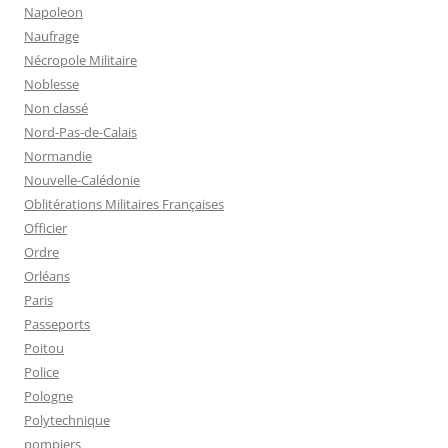
Napoleon
Naufrage
Nécropole Militaire
Noblesse
Non classé
Nord-Pas-de-Calais
Normandie
Nouvelle-Calédonie
Oblitérations Militaires Françaises
Officier
Ordre
Orléans
Paris
Passeports
Poitou
Police
Pologne
Polytechnique
pompiers