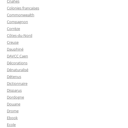
Cnahes
Colonies françaises
Commonwealth
Compagnon
Corrèze
Côtes-du-Nord
Creuse
Dauphiné
DAVCC Caen
Décorations
Dénaturalisé
Détenus
Dictionnaire
Disparus
Dordogne
Douane
Drome
Ebook
Ecole