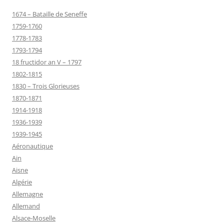
1674 – Bataille de Seneffe
1759-1760
1778-1783
1793-1794
18 fructidor an V – 1797
1802-1815
1830 – Trois Glorieuses
1870-1871
1914-1918
1936-1939
1939-1945
Aéronautique
Ain
Aisne
Algérie
Allemagne
Allemand
Alsace-Moselle