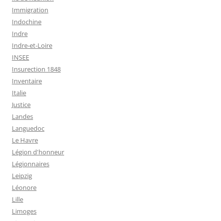
Immigration
Indochine
Indre
Indre-et-Loire
INSEE
Insurection 1848
Inventaire
Italie
Justice
Landes
Languedoc
Le Havre
Légion d'honneur
Légionnaires
Leipzig
Léonore
Lille
Limoges