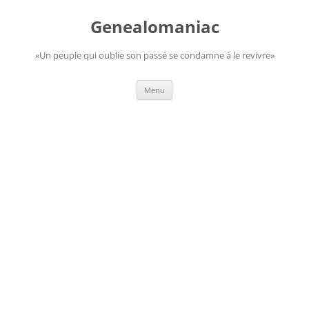
Aller
au
Genealomaniac
contenu
«Un peuple qui oublie son passé se condamne à le revivre»
Menu