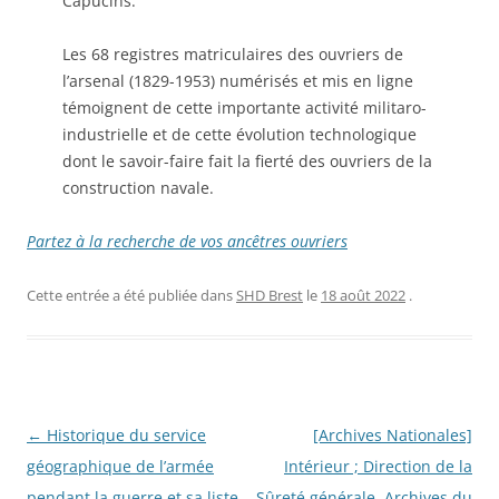
Capucins.
Les 68 registres matriculaires des ouvriers de
l’arsenal (1829-1953) numérisés et mis en ligne
témoignent de cette importante activité militaro-
industrielle et de cette évolution technologique
dont le savoir-faire fait la fierté des ouvriers de la
construction navale.
Partez à la recherche de vos ancêtres ouvriers
Cette entrée a été publiée dans
SHD Brest
le
18 août 2022
.
Navigation
←
Historique du service
[Archives Nationales]
des
géographique de l’armée
Intérieur ; Direction de la
articles
pendant la guerre et sa liste
Sûreté générale. Archives du