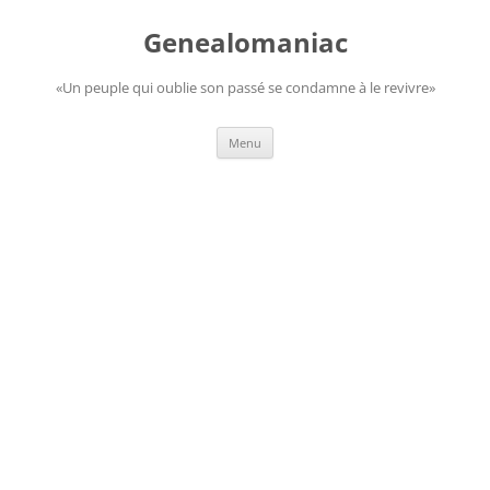
Aller
au
Genealomaniac
contenu
«Un peuple qui oublie son passé se condamne à le revivre»
Menu