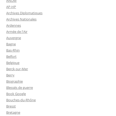
ANOM
AP-HP
Archives Diplomatiques
Archives Nationales
Ardennes
Armée de l'Air
Auvergne
Bagne
Bas-Rhin
Belfort
Belgique
Berck-sur-Mer
Berry
Biographie
Blessés de guerre
Book Google
Bouches-du-Rhône
Bresst
Bretagne