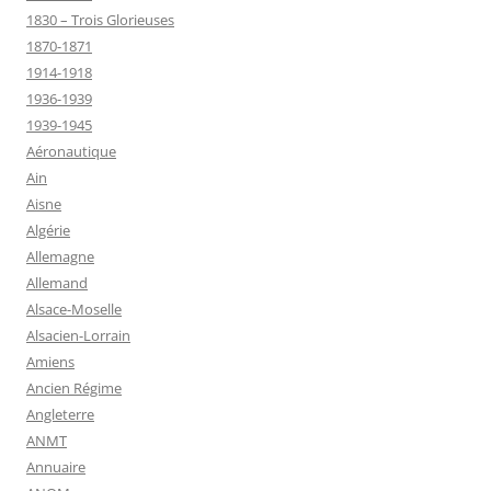
1830 – Trois Glorieuses
1870-1871
1914-1918
1936-1939
1939-1945
Aéronautique
Ain
Aisne
Algérie
Allemagne
Allemand
Alsace-Moselle
Alsacien-Lorrain
Amiens
Ancien Régime
Angleterre
ANMT
Annuaire