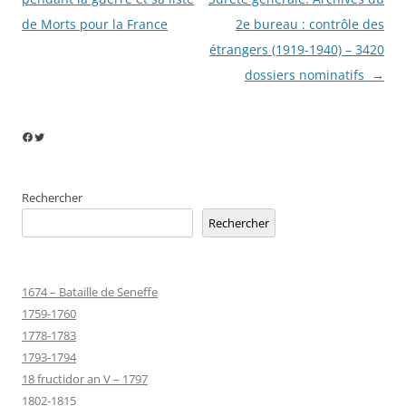
de Morts pour la France
2e bureau : contrôle des
étrangers (1919-1940) – 3420
dossiers nominatifs
→
Facebook
Twitter
Rechercher
Rechercher
1674 – Bataille de Seneffe
1759-1760
1778-1783
1793-1794
18 fructidor an V – 1797
1802-1815