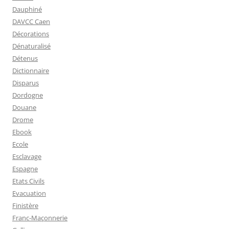
Dauphiné
DAVCC Caen
Décorations
Dénaturalisé
Détenus
Dictionnaire
Disparus
Dordogne
Douane
Drome
Ebook
Ecole
Esclavage
Espagne
Etats Civils
Evacuation
Finistère
Franc-Maçonnerie