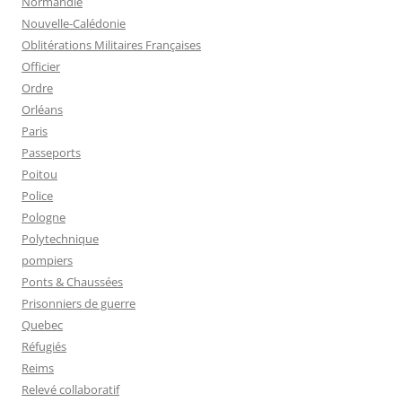
Normandie
Nouvelle-Calédonie
Oblitérations Militaires Françaises
Officier
Ordre
Orléans
Paris
Passeports
Poitou
Police
Pologne
Polytechnique
pompiers
Ponts & Chaussées
Prisonniers de guerre
Quebec
Réfugiés
Reims
Relevé collaboratif