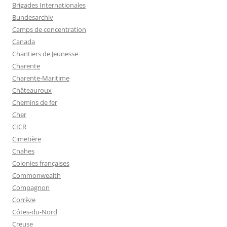
Brigades Internationales
Bundesarchiv
Camps de concentration
Canada
Chantiers de Jeunesse
Charente
Charente-Maritime
Châteauroux
Chemins de fer
Cher
CICR
Cimetière
Cnahes
Colonies françaises
Commonwealth
Compagnon
Corrèze
Côtes-du-Nord
Creuse