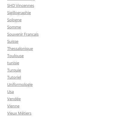
SHD Vincennes
Sigillographie
Sologne
Somme
Souvenir Français
Suisse
Thessalonique
Toulouse
tunisie
Turquie
Tutoriel
Uniformologie
Usa
Vendée
Vienne
Vieux Métiers