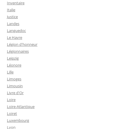
Inventaire
Italie
Justice
Landes
Languedoc
Le Havre
Légion d'honneur
Légionnaires
Leipzig
Léonore
Lille
Limoges
Limousin
Livre d'Or
Loire
Loire-Atlantique
Loiret
Luxembourg
Lyon