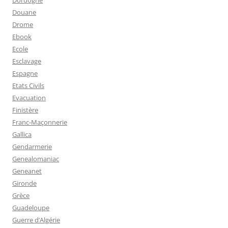
Dordogne
Douane
Drome
Ebook
Ecole
Esclavage
Espagne
Etats Civils
Evacuation
Finistère
Franc-Maçonnerie
Gallica
Gendarmerie
Genealomaniac
Geneanet
Gironde
Grèce
Guadeloupe
Guerre d’Algérie