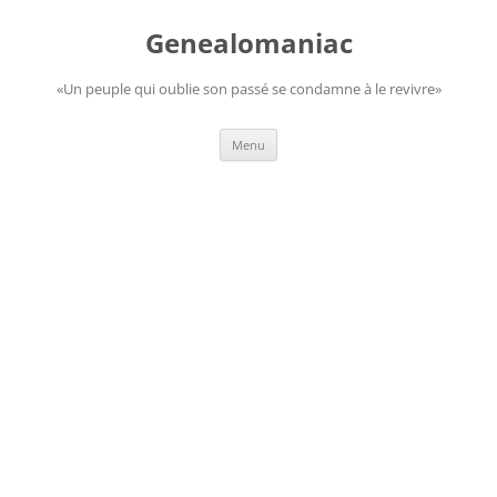
Aller
au
Genealomaniac
contenu
«Un peuple qui oublie son passé se condamne à le revivre»
Menu