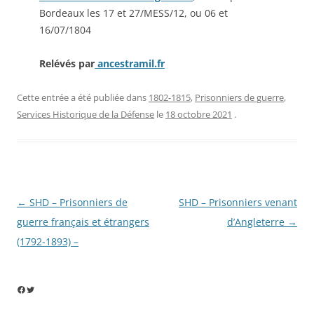
Bordeaux les 17 et 27/MESS/12, ou 06 et
16/07/1804
Relévés par
ancestramil.fr
Cette entrée a été publiée dans
1802-1815
,
Prisonniers de guerre
,
Services Historique de la Défense
le
18 octobre 2021
.
Navigation
←
SHD – Prisonniers de
SHD – Prisonniers venant
des
guerre français et étrangers
d’Angleterre
→
articles
(1792-1893) –
Facebook
Twitter