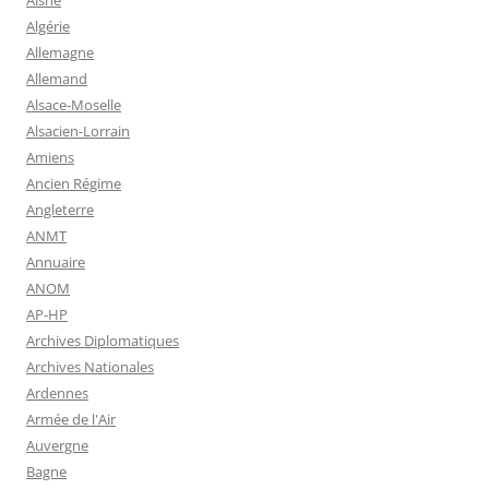
Aisne
Algérie
Allemagne
Allemand
Alsace-Moselle
Alsacien-Lorrain
Amiens
Ancien Régime
Angleterre
ANMT
Annuaire
ANOM
AP-HP
Archives Diplomatiques
Archives Nationales
Ardennes
Armée de l'Air
Auvergne
Bagne