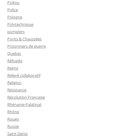
Poitou
Police
Pologne
Polytechnique
pompiers
Ponts & Chaussées
Prisonniers de guerre
Quebec
Réfugiés
Reims
Relevé collaboratif
Religion
Résistance
Révolution Française
Rhénanie-Palatinat
Rhône
Rouen
Russie
Saint-Denis