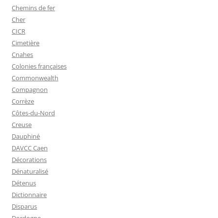
Chemins de fer
Cher
CICR
Cimetière
Cnahes
Colonies françaises
Commonwealth
Compagnon
Corrèze
Côtes-du-Nord
Creuse
Dauphiné
DAVCC Caen
Décorations
Dénaturalisé
Détenus
Dictionnaire
Disparus