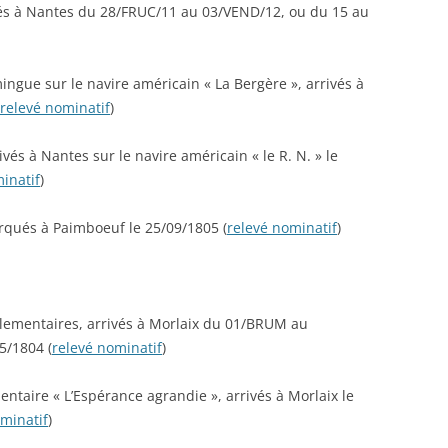
ivés à Nantes du 28/FRUC/11 au 03/VEND/12, ou du 15 au
AUSGABE FÜR DEN GEWEHR- UND
PARTEMENT DE BELFORT
MATHAUSEN
L.M.G.-SCHÜTZEN. – DR. JUR. W.
ICIAIRES DE L’ASSISTANCE
REIBERT.
LES MOUTIERS-EN-RE
IEILLARDS INFIRMES ET
ingue sur le navire américain « La Bergère », arrivés à
DE SÉPULTURE DES F
ABLES ÉVACUÉE SUR LA
ANNUAIRE DES PRINCIPAUX
relevé nominatif
)
RONDEAU
ZE PAR TRAIN SANITAIRE
CAMPS, LIEUX DE TRAVAIL ET
IRE (1939-1940)
HÔPITAUX DANS LESQUELS SONT
LES MOUTIERS-EN-RET
vés à Nantes sur le navire américain « le R. N. » le
HÉBERGÉS LES PRISONNIERS DE
L’ENSEIGNE DE VAISS
 DES ÉTRANGERS ET
inatif
)
GUERRE ALLEMANDS EN FRANCE –
ARSENE-MARIE
GÈRES INTERNÉS AU CAMPS
1917
ERNEMENT DE VERNET
rqués à Paimboeuf le 25/09/1805 (
relevé nominatif
)
E) ET BRENS (TARN)
LISTES PRISONNIERS – ACCÈS
TÉS COMME TRAVAILLEURS
RESTREINT
ES AUTORITÉS DU REICH, 16
BRE 1942.
rlementaires, arrivés à Morlaix du 01/BRUM au
5/1804 (
relevé nominatif
)
DES SOLDATS DU 147E
ENT D’INFANTERIE DE
taire « L’Espérance agrandie », arrivés à Morlaix le
RESSE
minatif
)