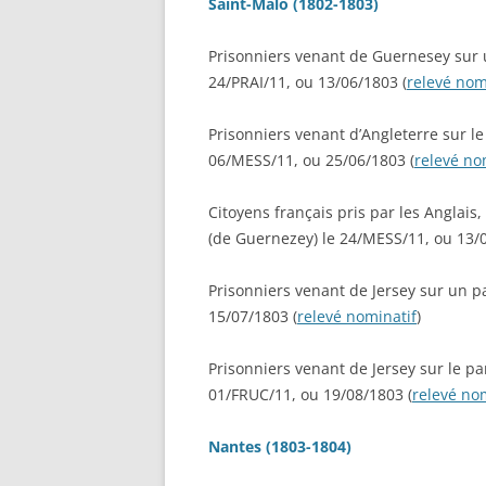
Saint-Malo (1802-1803)
STATI
RAPAT
RECHERCHER UN PUPILLE DE
Prisonniers venant de Guernesey sur u
30/07/
NATION
24/PRAI/11, ou 13/06/1803 (
relevé nom
ADRES
RECHERCHER UN DOUANIER
PERSO
Prisonniers venant d’Angleterre sur le
RAPAT
RECHERCHER UN ANCÊTRE
06/MESS/11, ou 25/06/1803 (
relevé no
CHEMINOT
ETAT 
RÉSID
Citoyens français pris par les Anglais,
RECHERCHER UNE SÉPULTUR
PERSO
(de Guernezey) le 24/MESS/11, ou 13/0
DÉPAR
RECHERCHER UN FRANÇAIS À
LISTES
Prisonniers venant de Jersey sur un p
L’ÉTRANGER
15/07/1803 (
relevé nominatif
)
ETAT 
RECHERCHER UN BAGNARD
DE L’
Prisonniers venant de Jersey sur le par
VENAN
FAIRE UNE RECHERCHE AUX
01/FRUC/11, ou 19/08/1803 (
relevé no
1940)
ARCHIVES FÉDÉRALES
ALLEMANDES (BUNDESARCHI
Nantes (1803-1804)
EXCLU
NOMIN
RECHERCHER DES ARCHIVES 