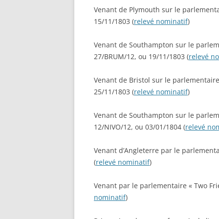
LISTE
Venant de Plymouth sur le parlementai
L’ARM
15/11/1803 (
relevé nominatif
)
LA GR
Venant de Southampton sur le parlemen
FRANÇ
27/BRUM/12, ou 19/11/1803 (
relevé no
ARCHI
COLL
Venant de Bristol sur le parlementaire
25/11/1803 (
relevé nominatif
)
Venant de Southampton sur le parlemen
12/NIVO/12, ou 03/01/1804 (
relevé nom
Venant d’Angleterre par le parlementai
(
relevé nominatif
)
Venant par le parlementaire « Two Frie
nominatif
)