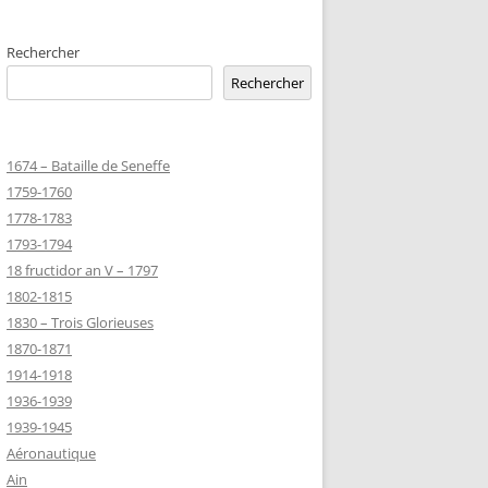
EMETERIES
Rechercher
Rechercher
TANNIQUE
1674 – Bataille de Seneffe
TANNIQUE DE
1759-1760
ER
1778-1783
JEAN MARIE
1793-1794
18 fructidor an V – 1797
1802-1815
-MARIE-SUR-
1830 – Trois Glorieuses
D’HONNEUR
1870-1871
1914-1918
1936-1939
TANNIQUE
1939-1945
Z
Aéronautique
 DU CLION-
Ain