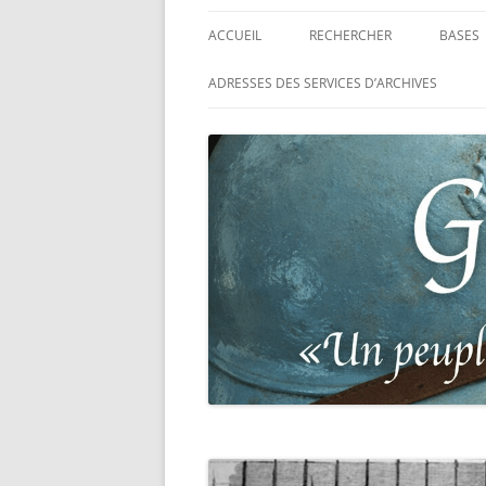
ACCUEIL
RECHERCHER
BASES
RECHERCHER UN SOLDAT
BASE 
ADRESSES DES SERVICES D’ARCHIVES
FRANÇAIS
MORT
RECHERCHER UNE CARTE DE
BASE 
COMBATTANT
RÉGIM
RECHERCHER UN RÉSISTANT
BASE 
TABLE
RECHERCHER UN PRISONNIER
L’ILL
GUERRE
D’OR,
DES P
RECHERCHER UNE VICTIME D
DE 19
PERSÉCUTIONS NAZIS
BASE 
RECHERCHER UN SOLDAT
« SUR 
ALLEMAND
PHARE
RECHERCHER UN SOLDAT