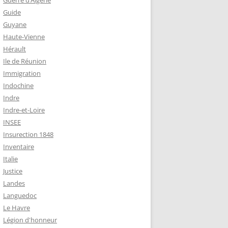
Guerre d’Algérie
Guide
Guyane
Haute-Vienne
Hérault
Ile de Réunion
Immigration
Indochine
Indre
Indre-et-Loire
INSEE
Insurection 1848
Inventaire
Italie
Justice
Landes
Languedoc
Le Havre
Légion d'honneur