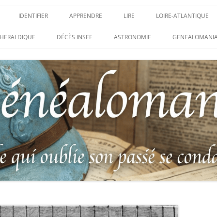
IDENTIFIER
APPRENDRE
LIRE
LOIRE-ATLANTIQUE
DES CONDAMNATIONS À
INSIGNES, ATTRIBUTS ET GRADES
APPRENDRE
LIRE
LES ENFANTS DU CLI
HERALDIQUE
DÉCÈS INSEE
ASTRONOMIE
GENEALOMANIA
1914-1918
PARTIS POUR LA PATR
WEBINAIRES – MYHERITAGE
DES HISTORIQUES
IDENTIFIER UNE PATTE DE COLLET
CARRÉ MILITAIRE FRA
ENTAIRES
(INSIGNE DE COL)
CLION-SUR-MER
DE RECHERCHE DES
IDENTIFIER UNE MÉDAILLE OU
LES SOLDATS OUBLIÉ
AUX D’HONNEUR DE
DÉCORATION
N°65 – LE CLION-SUR-
 DE
USTRATION, VÉRITABLE LIVRE
LEXIQUE DES ABRÉVIATIONS
LE CLION-SUR-MER :
 RÉUNISSANT LES PORTRAITS
MILITAIRES
AUX MORTS VIRTUEL 
LUS HÉROÏQUES SOLDATS
ES
FRANCO-ALLEMANDE D
14-1918
CATALOGUES DES OBLITÉRATIONS
1871
MILITAIRES FRANÇAISES 1914-1918
DES DISPARUS DU JOURNAL
/ 1939-1945 – BERTRAND SINAIS
LIVRE D’OR « MORT P
LE VIF »
(1979)
FRANCE » DU CLION-
 DE LA LOIRE – « HOMMAGE
UNIFORMOLOGIE – UNIFORME ET
1939-1945 THE WAR D