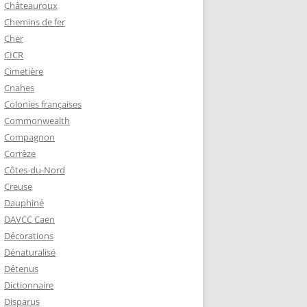
Châteauroux
Chemins de fer
Cher
CICR
Cimetière
Cnahes
Colonies françaises
Commonwealth
Compagnon
Corrèze
Côtes-du-Nord
Creuse
Dauphiné
DAVCC Caen
Décorations
Dénaturalisé
Détenus
Dictionnaire
Disparus