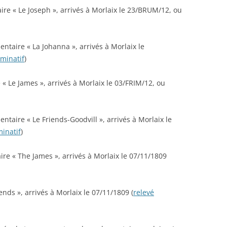
 DES PRISONNIERS FAITS PAR
re « Le Joseph », arrivés à Morlaix le 23/BRUM/12, ou
ÉE DE VERSAILLES – 1871
ANDE GUERRE DES
taire « La Johanna », arrivés à Morlaix le
AIS: À TRAVERS LES
minatif
)
VES DE LA GRANDE
ECTE
 « Le James », arrivés à Morlaix le 03/FRIM/12, ou
taire « Le Friends-Goodvill », arrivés à Morlaix le
inatif
)
re « The James », arrivés à Morlaix le 07/11/1809
nds », arrivés à Morlaix le 07/11/1809 (
relevé