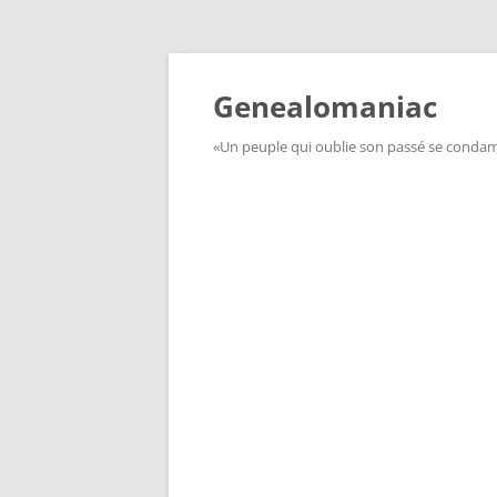
Aller
au
contenu
Genealomaniac
«Un peuple qui oublie son passé se condamn