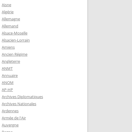
 ROBERT
Aisne
8-1944)
Algérie
Allemagne
NE HELENE)
Allemand
1964) EST
Alsace-Moselle
RIE-SUR-
Alsacien-Lorrain
OIRE-
Amiens
Ancien Régime
Angleterre
-MARIE-SUR-
ANMT
RENÉ MARIE
Annuaire
ANOM
AP-HP
-MARIE-SUR-
Archives Diplomatiques
 BABONNEAU
Archives Nationales
904-1965)
Ardennes
-MARIE-SUR-
Armée de l'Air
EAU (1910-
Auvergne
É DE