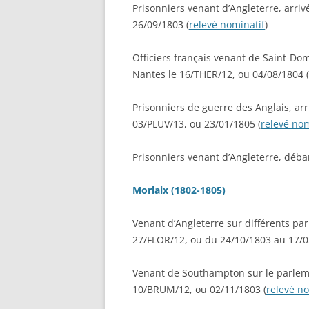
Prisonniers venant d’Angleterre, arr
AU DÉ
PRESSE
26/09/1803 (
relevé nominatif
)
BÉNÉF
RECHERCHER UN POLONAIS
AUX V
Officiers français venant de Saint-Dom
INCUR
Nantes le 16/THER/12, ou 04/08/1804 (
CORRÈ
MILITA
Prisonniers de guerre des Anglais, arri
LISTE
03/PLUV/13, ou 23/01/1805 (
relevé nom
ÉTRAN
D’INT
Prisonniers venant d’Angleterre, déba
(ARIÈG
RECRU
Morlaix (1802-1805)
PAR L
DÉCEM
Venant d’Angleterre sur différents pa
27/FLOR/12, ou du 24/10/1803 au 17/0
BASE 
RÉGIM
Venant de Southampton sur le parlemen
FORTE
10/BRUM/12, ou 02/11/1803 (
relevé no