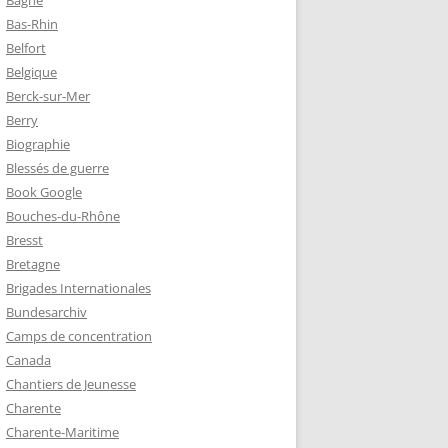
Bagne
Bas-Rhin
Belfort
TZ – PLAQUE
Belgique
RÈRES
Berck-sur-Mer
Berry
Biographie
Z :
Blessés de guerre
EAU LEROUX
Book Google
Bouches-du-Rhône
Bresst
Bretagne
Brigades Internationales
Bundesarchiv
Camps de concentration
Canada
Chantiers de Jeunesse
Charente
Charente-Maritime